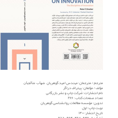
مترجم / مترجمان: مهندس امید
گوهریان
–
شهاب شالچیان
مؤلف / مؤلفان: پیتراف دراگر
نام انتشارات:
شرکت چاپ و نشر بازرگانی
تعداد صفحات کتاب :
۲۶۶
تدوین:
مؤسسه مطالعات روانشناسی گوهریان
نوبت چاپ: اول
تاریخ انتشار:
۱۴۰۰
شابک:
۸-۹۴۶-۴۶۸-۹۶۴-۹۷۸